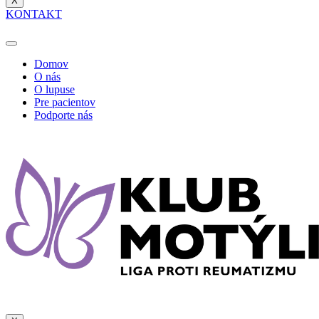
X
KONTAKT
Domov
O nás
O lupuse
Pre pacientov
Podporte nás