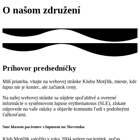
O našom združení
Príhovor predsedníčky
Milí priatelia, vitajte na webovej stránke Klubu Motýlik, mieste, kde
lupus nie je koniec, ale začiatok cesty.
Na našej webovej stránke sa nájdete spoľahlivé a overené
informácie o systémovom lupuse erythematosus (SLE), získate
odpovede na vaše otázky a objavíte komunitu ľudí s podobnými
ťažkosťami.
Sme hlasom pacientov s lupusom na Slovensku
Klub Motýlik založilo v roku 2004 sedem pacientiek počas