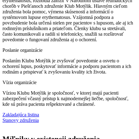
erythematosus, rozhodla založiť v Národnom ústave reumatických
chorôb v Piešťanoch združenie Klub Motýlik. Hlavným cieľom
združenia bola pomoc, výmena skúseností a informácií o
systémovom lupuse erythematosus. Vzájomná podpora a
povzbudenie bola určená nielen pre pacientov s lupusom, ale aj ich
rodinným príslušníkom a priateľom. Členky klubu sa stretávali,
často komunikovali a radili si telefonicky, snažili sa rozširovať
povedomie o fungovaní združenia aj o ochorení.
Poslanie organizácie
Poslaním Klubu Motýlik je zvyšovať povedomie a osvetu o
ochorení lupus, poskytovať informácie a podporu pacientom a ich
rodinám a prispievať k zvyšovaniu kvality ich života.
Vízia organizácie
Víziou Klubu Motýlik je spoločnosť, v ktorej majú pacienti
zabezpečení včasný prístup k najmodernejšej liečbe, spoločnosť,
kde sú práva pacienta rešpektované a chránené.
Zakladajúca listina
Stanovy združenia
Míľniky v existencii združenia