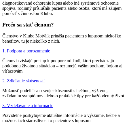
diagnostikované ochorenie lupus alebo iné systémové ochorenie
spojiva, rodinný príslušník pacienta alebo osoba, ktorá má záujem
pomôcť s činnosťou Klubu.
Prečo sa stať členom?
Členstvo v Klube Motýlik prináša pacientom s lupusom niekoľko
benefitov, tu je niekoľko z nich.
1. Podpora a porozumenie
Členovia získajú prístup k podpore od ľudí, ktorí prechádzajú
podobnou životnou situáciou – rozumejú vašim pocitom, bojom aj
víťazstvám.
2. Zdieľanie skúseností
Možnosť podeliť sa o svoje skúsenosti s liečbou, výživou,
zvládaním symptómov alebo o praktické tipy pre každodenný život.
3. Vzdelávanie a informácie
Pravidelne poskytujeme aktuálne informácie o výskume, liečbe a
možnostiach starostlivosti o pacientov s lupusom.