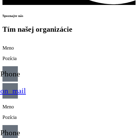
Spoznajte nás
Tím našej organizácie
Meno
Pozícia
Phone
con_mail
Meno
Pozícia
Phone