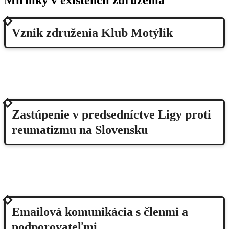
2004
Vznik združenia Klub Motýlik
2004-2008
Zastúpenie v predsedníctve Ligy proti
reumatizmu na Slovensku
2008
Emailová komunikácia s členmi a
podporovateľmi