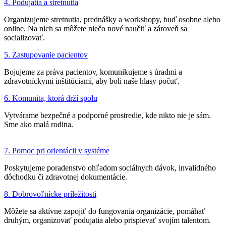
4. Podujatia a stretnutia
Organizujeme stretnutia, prednášky a workshopy, buď osobne alebo
online. Na nich sa môžete niečo nové naučiť a zároveň sa
socializovať.
5. Zastupovanie pacientov
Bojujeme za práva pacientov, komunikujeme s úradmi a
zdravotníckymi inštitúciami, aby boli naše hlasy počuť.
6. Komunita, ktorá drží spolu
Vytvárame bezpečné a podporné prostredie, kde nikto nie je sám.
Sme ako malá rodina.
7. Pomoc pri orientácii v systéme
Poskytujeme poradenstvo ohľadom sociálnych dávok, invalidného
dôchodku či zdravotnej dokumentácie.
8. Dobrovoľnícke príležitosti
Môžete sa aktívne zapojiť do fungovania organizácie, pomáhať
druhým, organizovať podujatia alebo prispievať svojím talentom.