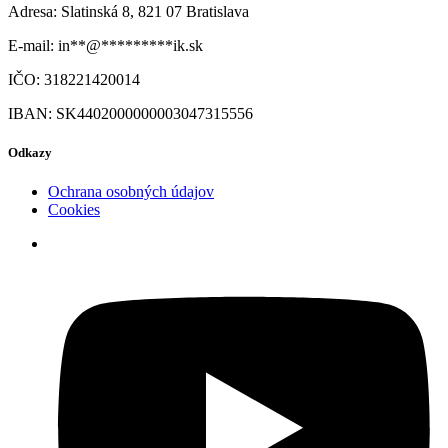
Adresa: Slatinská 8, 821 07 Bratislava
E-mail:
in
**
@
*********
ik.sk
IČO: 318221420014
IBAN: SK4402000000003047315556
Odkazy
Ochrana osobných údajov
Cookies