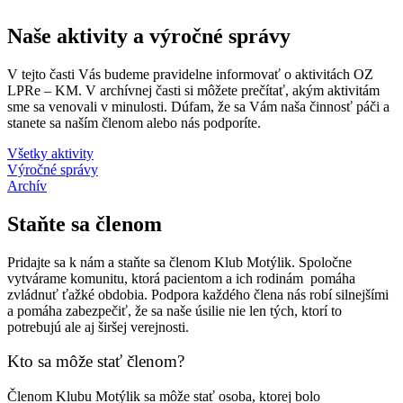
Naše aktivity a výročné správy
V tejto časti Vás budeme pravidelne informovať o aktivitách OZ
LPRe – KM. V archívnej časti si môžete prečítať, akým aktivitám
sme sa venovali v minulosti. Dúfam, že sa Vám naša činnosť páči a
stanete sa naším členom alebo nás podporíte.
Všetky aktivity
Výročné správy
Archív
Staňte sa členom
Pridajte sa k nám a staňte sa členom Klub Motýlik. Spoločne
vytvárame komunitu, ktorá pacientom a ich rodinám pomáha
zvládnuť ťažké obdobia. Podpora každého člena nás robí silnejšími
a pomáha zabezpečiť, že sa naše úsilie nie len tých, ktorí to
potrebujú ale aj širšej verejnosti.
Kto sa môže stať členom?
Členom Klubu Motýlik sa môže stať osoba, ktorej bolo