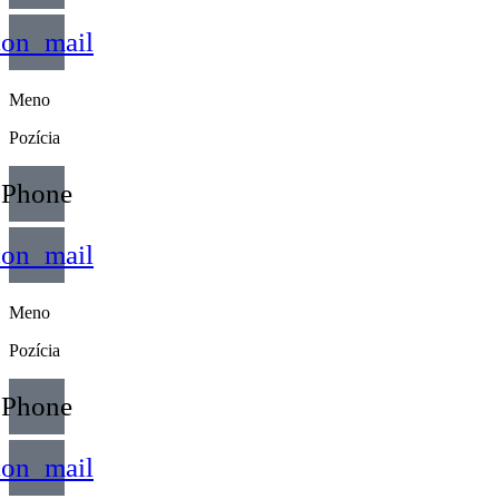
con_mail
Meno
Pozícia
Phone
con_mail
Meno
Pozícia
Phone
con_mail