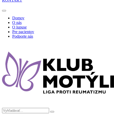
KONTAKT
Domov
O nás
O lupuse
Pre pacientov
Podporte nás