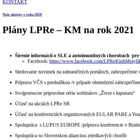
KONTAKT
Naše aktivity v roku 2020
Plány LPRe – KM na rok 2021
Šírenie informácií o SLE a autoimunitných chorobách pr
Facebook:
https://www.facebook.com/LPReKlubMotyli
Sledovanie noviniek na zahraničných portáloch, zabezpečenie 
Príprava VČS s prednáškou /v prípade obmedzení zabezpečíme 
Svojpomocne pripravíme sériu webinárov „Život s lupusom“
Účasť na akciách LPRe SR
Účasť na konferenciách organizovaných EULAR PARE a Y
Spolupráca s LUPUS EUROPE /príprava konferencie v Bratis
Spolupráca so Slovenskou alianciou zriedkavých chorôb