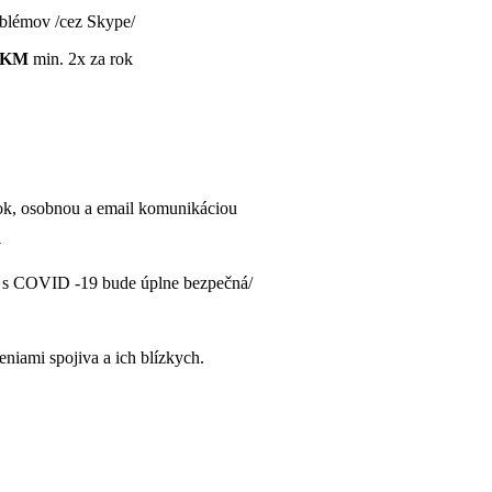
roblémov /cez Skype/
– KM
min. 2x za rok
ok, osobnou a email komunikáciou
v
ia s COVID -19 bude úplne bezpečná/
niami spojiva a ich blízkych.