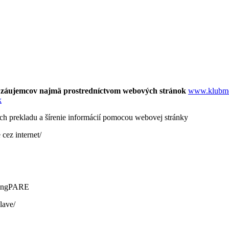
e záujemcov najmä prostredníctvom webových stránok
www.klubmo
k
ich prekladu a šírenie informácií pomocou webovej stránky
cez internet/
oungPARE
lave/