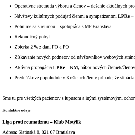
Operatívne stretnutia výboru a členov – riešenie aktuálnych p
Návštevy kultúrnych podujatí členmi a sympatizantmi
LPRe 
Pohnime sa s reumou – spolupráca s MP Bratislava
Rekondičný pobyt
Zbierka 2 % z daní FO a PO
Získavanie nových podnetov od návštevníkov webových strán
Aktívna propagácia
LPRe – KM
, nábor nových členiek/členo
Prednáškové popoludnie v Košiciach /len v prípade, že situác
Sme tu pre všetkých pacientov s lupusom a inými systémovými ochore
Kontaktné údaje
Liga proti reumatizmu – Klub Motýlik
Adresa: Slatinská 8, 821 07 Bratislava