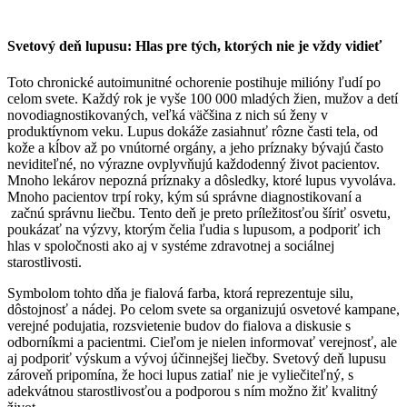
Svetový deň lupusu: Hlas pre tých, ktorých nie je vždy vidieť
Toto chronické autoimunitné ochorenie postihuje milióny ľudí po
celom svete. Každý rok je vyše 100 000 mladých žien, mužov a detí
novodiagnostikovaných, veľká väčšina z nich sú ženy v
produktívnom veku. Lupus dokáže zasiahnuť rôzne časti tela, od
kože a kĺbov až po vnútorné orgány, a jeho príznaky bývajú často
neviditeľné, no výrazne ovplyvňujú každodenný život pacientov.
Mnoho lekárov nepozná príznaky a dôsledky, ktoré lupus vyvoláva.
Mnoho pacientov trpí roky, kým sú správne diagnostikovaní a
začnú správnu liečbu. Tento deň je preto príležitosťou šíriť osvetu,
poukázať na výzvy, ktorým čelia ľudia s lupusom, a podporiť ich
hlas v spoločnosti ako aj v systéme zdravotnej a sociálnej
starostlivosti.
Symbolom tohto dňa je fialová farba, ktorá reprezentuje silu,
dôstojnosť a nádej. Po celom svete sa organizujú osvetové kampane,
verejné podujatia, rozsvietenie budov do fialova a diskusie s
odborníkmi a pacientmi. Cieľom je nielen informovať verejnosť, ale
aj podporiť výskum a vývoj účinnejšej liečby. Svetový deň lupusu
zároveň pripomína, že hoci lupus zatiaľ nie je vyliečiteľný, s
adekvátnou starostlivosťou a podporou s ním možno žiť kvalitný