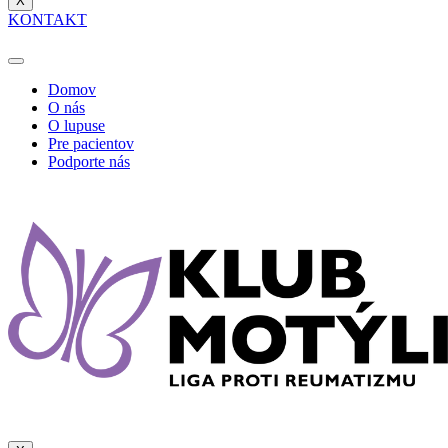
X
KONTAKT
Domov
O nás
O lupuse
Pre pacientov
Podporte nás