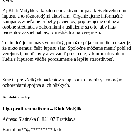
život.
Aj Klub Motýlik sa každoročne aktívne pripája k Svetového dňu
lupusu, a to rôznorodými aktivitami. Organizujeme informačné
kampane, zdieľame príbehy pacientov, pripravujeme online aj
osobné stretnutia s odborníkmi a usilujeme sa o to, aby hlas
pacientov zaznel nahlas, v médiách a na verejnosti.
Tento deň je pre nás výnimočný, pretože spája komunitu a ukazuje,
že nikto nemusí čeliť lupusu sám. Spoločne môžeme meniť pohľad
verejnosti, búrať mýty a vytvárať prostredie, v ktorom dosiahnu
ľudia s lupusom väčšie porozumenie a lepšiu starostlivosť.
Sme tu pre všetkých pacientov s lupusom a inými systémovými
ochoreniami spojiva a ich blízkych.
Kontaktné údaje
Liga proti reumatizmu – Klub Motýlik
Adresa: Slatinská 8, 821 07 Bratislava
E-mail:
in
**
@
*********
ik.sk