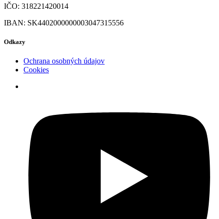
IČO: 318221420014
IBAN: SK4402000000003047315556
Odkazy
Ochrana osobných údajov
Cookies