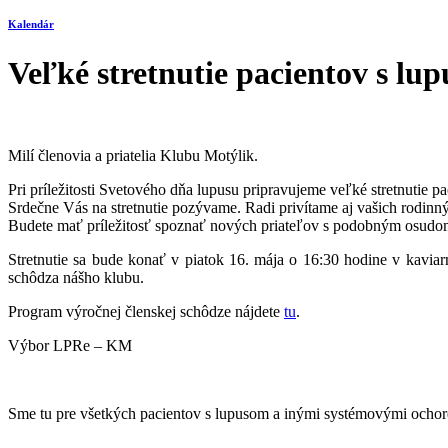
Kalendár
Veľké stretnutie pacientov s lu
Milí členovia a priatelia Klubu Motýlik.
Pri príležitosti Svetového dňa lupusu pripravujeme veľké stretnutie p
Srdečne Vás na stretnutie pozývame. Radi privítame aj vašich rodinn
Budete mať príležitosť spoznať nových priateľov s podobným osudom
Stretnutie sa bude konať v piatok 16. mája o 16:30 hodine v kav
schôdza nášho klubu.
Program výročnej členskej schôdze nájdete
tu
.
Výbor LPRe – KM
Sme tu pre všetkých pacientov s lupusom a inými systémovými ochore