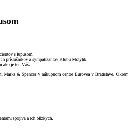
pusom
acientov s lupusom.
ých príslušníkov a sympatizantov Klubu Motýlik.
 ako je ten Váš.
iarni Marks & Spencer v nákupnom centre Eurovea v Bratislave. Okre
niami spojiva a ich blízkych.