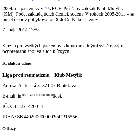
2004/5 – pacientky v NURCH Piešťany založili Klub Motýlik
(KM). Počet zakladajúcich členiek sedem. V rokoch 2005-2011 – sa
počet členov pohyboval od 8 do15. Nábor členov
7. mája 2014
13:54
Sme tu pre všetkých pacientov s lupusom a inými systémovými
ochoreniami spojiva a ich blízkych.
Kontaktné údaje
Liga proti reumatizmu – Klub Motýlik
Adresa: Slatinská 8, 821 07 Bratislava
E-mail:
in
**
@
*********
ik.sk
IČO: 318221420014
IBAN: SK4402000000003047315556
Odkazy