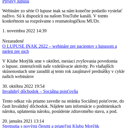
Prejavy lupusu
Webináre zo série O lupuse inak sa nám konečne podarilo vysielať
naživo. Sú k dispozícii na našom YouTube kanáli. V tomto
konkrétnom sa rozprávame s reumatologičkou MUDr.
1. novembra 2022
14:39
Nezaradené
O LUPUSE INAK 2022 – webináre pre pacientov s lupusom a
nielen pre nich
V Klube Motýlik sme v októbri, mesiaci zvyšovania povedomia
o lupuse, zintenzívnili naše vzdelávacie aktivity. Po vlaňajších
skúsenostiach sme zaradili aj tento rok zaujímavé prednášky v cykle
našich webinárov
30. októbra 2022
19:54
Invalidný dôchodok – Sociálna poisťovňa
Tento odkaz vás priamo zavedie na stránku Sociálnej poisťovne, do
časti Invalidný dôchodok. Nájdete tam informácie o podmienkach
nároku, uplatnenia nároku, posúdenie zdravotného stavu, a pod.
20. januára 2021
13:14
Stretnutia s novými členmi a priateľmi Klubu Motýlik